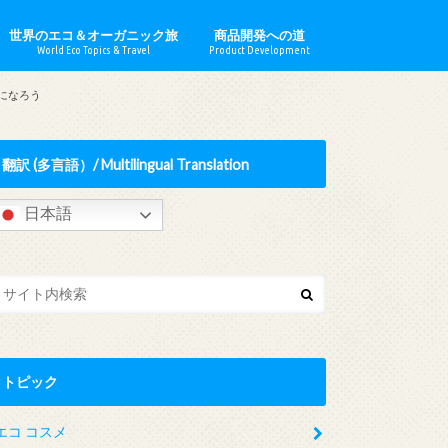
世界のエコ＆オーガニック旅
商品開発への道
World Eco Topics & Travel
Product Development
ロナー
ウシュカ
イルデール
ドオブオー
でみらいを
ソープ
ッセ
ナチュロ
lia／オーストラリア
d／イギリス
／フランス
y／ドイツ
y／ハンガリー
イタリア
日本
o／モロッコ
ne／パレスチナ
／ポーランド
メリカ合衆国
ハーブ農園 ＆ 観光農園
エコ活動 & ESG投資
世界のオーガニック情報
エコ／オーガニックビジネス取材
心の浄化
になろう
翻訳 (多言語）/ Multilingual Translation
日本語
トピック
エコ コスメ