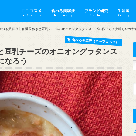
エコ コスメ
食べる美容液
ブランド研究
生産国
Eco Cosmetics
Inner beauty
Branding
Country
手作りコスメ
スキンケア
ボディケア
日焼け止め
ベースメイク
ポイントメイク
ミニマルメイク
セクシャルケア
生理用品
Akin／エイキン
amritara／アムリターラ
ARGITAL／アルジタル
ARTE／アルテ
Ay／アイ
babu baute／バブーボーテ
DR.BRONNER／ドクターブ
Dr.Hauschka／ドクターハ
EliXinol／エリキシノール
Ethique／エティーク
Ilcsi／イルチ
Jane Iredale／ジェーンア
Made of Organics／メイ
Melvita／メルヴィータ
minnade miraio／みんな
Naiad／ナイアード
Nablus Soap／ナーブルス
naturaglace／ナチュラグラ
PAX NATURON／パックス
Rose Road／ローズ ロード
琉白（るはく）／ RUHAKU
WELEDA／ヴェレダ
YOPE／ヨープ
Austra
Englan
France
German
Hungar
Italy／
Japan／
Morocc
Palesti
Poland
USA／ア
食べる美容液】有機玉ねぎと豆乳チーズのオニオングラタンスープの作り方＃美味しい女性
ガニクス
ン
食べる美容液（ハーブ＆ベジ）
と豆乳チーズのオニオングラタンス
になろう