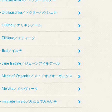
Dr.Hauschka／ドクターハウシュカ
EliXinol／エリキシノール
Ethique／エティーク
Ilcsi／イルチ
Jane Iredale／ジェーンアイルデール
Made of Organics／メイドオブオーガニクス
Melvita／メルヴィータ
minnade miraio／みんなでみらいを