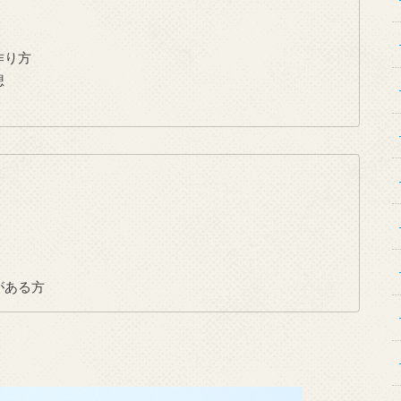
作り方
想
がある方