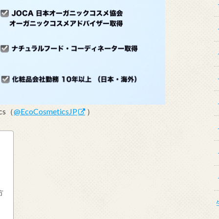
ics（
@EcoCosmeticsJP
）
方