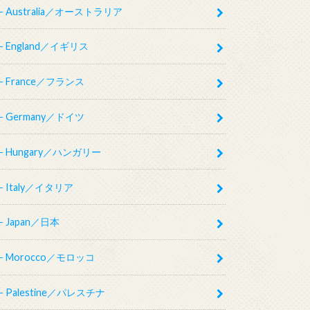
Australia／オーストラリア
England／イギリス
France／フランス
Germany／ドイツ
Hungary／ハンガリー
Italy／イタリア
Japan／日本
Morocco／モロッコ
Palestine／パレスチナ