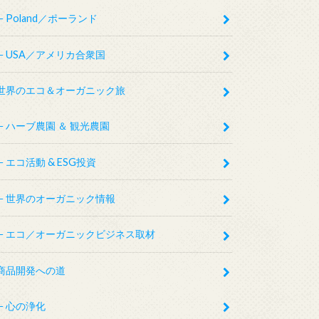
Poland／ポーランド
USA／アメリカ合衆国
世界のエコ＆オーガニック旅
ハーブ農園 ＆ 観光農園
エコ活動 & ESG投資
世界のオーガニック情報
エコ／オーガニックビジネス取材
商品開発への道
心の浄化