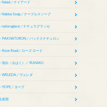
Naiad／ナイアード
Nablus Soap／ナーブルスソープ
naturaglace／ナチュラグラッセ
PAX NATURON／パックスナチュロン
Rose Road／ローズ ロード
琉白（るはく）／ RUHAKU
WELEDA／ヴェレダ
YOPE／ヨープ
生産国