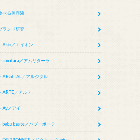
食べる美容液
ブランド研究
Akin／エイキン
amritara／アムリターラ
ARGITAL／アルジタル
ARTE／アルテ
Ay／アイ
babu baute／バブーボーテ
DR.BRONNER／ドクターブロナー