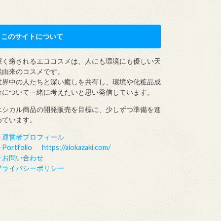
このサイトについて
深く癒されるエココスメは、人にも環境にも優しい天
然由来のコスメです。
世界中の人たちと深い癒しを共有し、環境や化粧品成
分について一緒に考えたいと思い発信しています。
エシカル商品の開発販売を目標に、少しずつ準備を進
めています。
▶︎運営者プロフィール
︎Portfolio https://aiokazaki.com/
▶︎お問い合わせ
プライバシーポリシー