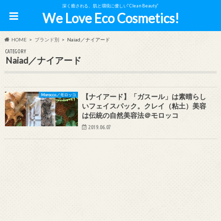
深く癒される、肌と環境に優しい”Clean Beauty”
We Love Eco Cosmetics!
HOME
ブランド別
Naiad／ナイアード
CATEGORY
Naiad／ナイアード
Morocco／モロッコ
【ナイアード】「ガスール」は素晴らし
いフェイスパック。クレイ（粘土）美容
は伝統の自然美容法＠モロッコ
2019.06.07