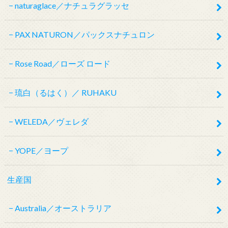
naturaglace／ナチュラグラッセ
PAX NATURON／パックスナチュロン
Rose Road／ローズ ロード
琉白（るはく）／ RUHAKU
WELEDA／ヴェレダ
YOPE／ヨープ
生産国
Australia／オーストラリア