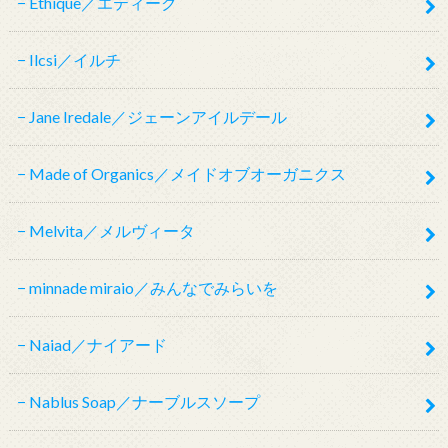
Ethique／エティーク
Ilcsi／イルチ
Jane Iredale／ジェーンアイルデール
Made of Organics／メイドオブオーガニクス
Melvita／メルヴィータ
minnade miraio／みんなでみらいを
Naiad／ナイアード
Nablus Soap／ナーブルスソープ