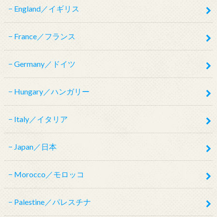
England／イギリス
France／フランス
Germany／ドイツ
Hungary／ハンガリー
Italy／イタリア
Japan／日本
Morocco／モロッコ
Palestine／パレスチナ