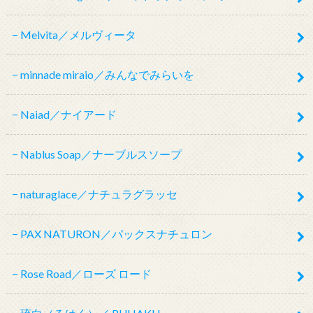
Melvita／メルヴィータ
minnade miraio／みんなでみらいを
Naiad／ナイアード
Nablus Soap／ナーブルスソープ
naturaglace／ナチュラグラッセ
PAX NATURON／パックスナチュロン
Rose Road／ローズ ロード