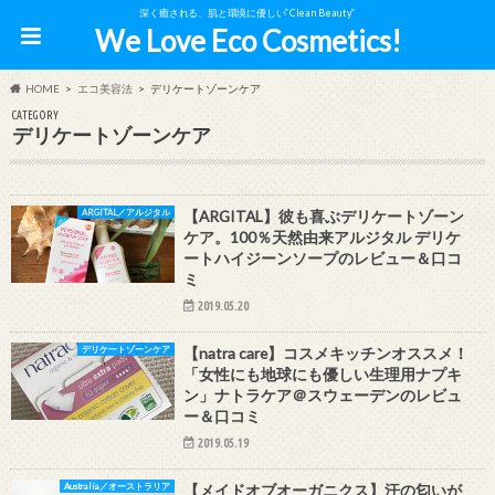
深く癒される、肌と環境に優しい”Clean Beauty”
We Love Eco Cosmetics!
HOME
エコ美容法
デリケートゾーンケア
CATEGORY
デリケートゾーンケア
ARGITAL／アルジタル
【ARGITAL】彼も喜ぶデリケートゾーン
ケア。100％天然由来アルジタル デリケ
ートハイジーンソープのレビュー＆口コ
ミ
2019.05.20
デリケートゾーンケア
【natra care】コスメキッチンオススメ！
「女性にも地球にも優しい生理用ナプキ
ン」ナトラケア＠スウェーデンのレビュ
ー＆口コミ
2019.05.19
Australia／オーストラリア
【メイドオブオーガニクス】汗の匂いが