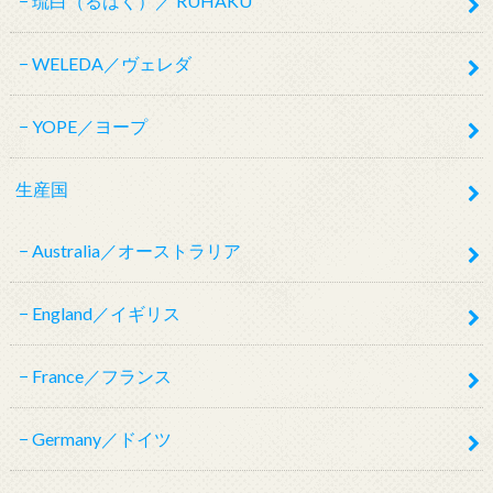
琉白（るはく）／ RUHAKU
WELEDA／ヴェレダ
YOPE／ヨープ
生産国
Australia／オーストラリア
England／イギリス
France／フランス
Germany／ドイツ