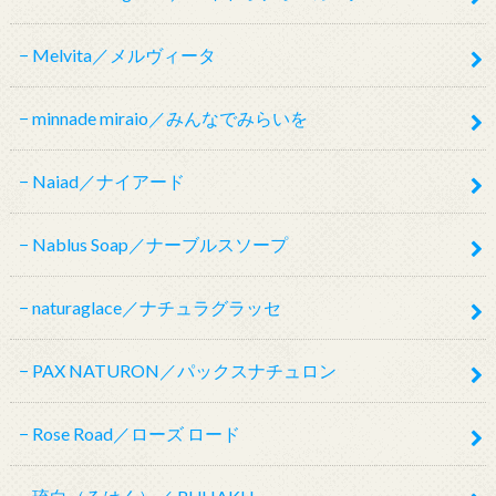
Melvita／メルヴィータ
minnade miraio／みんなでみらいを
Naiad／ナイアード
Nablus Soap／ナーブルスソープ
naturaglace／ナチュラグラッセ
PAX NATURON／パックスナチュロン
Rose Road／ローズ ロード