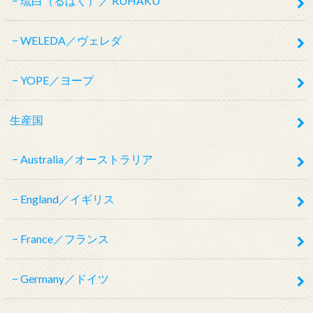
琉白（るはく）／ RUHAKU
WELEDA／ヴェレダ
YOPE／ヨープ
生産国
Australia／オーストラリア
England／イギリス
France／フランス
Germany／ドイツ