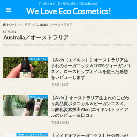
深く癒される、肌と環境に優しい”Clean Beauty”
We Love Eco Cosmetics!
HOME
生産国
Australia／オーストラリア
CATEGORY
Australia／オーストラリア
Akin／エイキン
【A’kin（エイキン）】オーストラリア生
まれのオーガニック＆100%ヴィーガンコ
スメ。ローズヒップオイルを使った感想
をレビューします
2021.04.07
Akin／エイキン
【A’kin 】オーストラリア生まれのこだわ
り高品質ボタニカル＆ビーガンコスメ。
二酸化炭素抽出A’kin (エイキン) トライア
ルのレビュー＆口コミ
2019.05.23
Australia／オーストラリア
【メイドオブオーガニクス】汗の匂いが