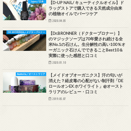
Japan／日本
【D-UP NAIL/ キューティクルオイル】ド
ラッグストアで購入できる天然成分由来
の植物オイルでパーツケア
2020.04.05
DR.BRONNER／ドクターブロナー
【Dr.BRONNER（ドクターブロナー）】
のマジックソープは70年愛され続ける全
米No.1の石けん。生分解性の高い100％オ
ーガニック石けんでできることBest10＆
実際に使った感想と口コミ
2020.01.10
Australia／オーストラリア
【メイドオブオーガニクス】汗の匂いが
消えた？経皮毒の心配がない制汗剤「DE
ロールオンEX ホワイライト」@オースト
ラリアのレビュー・口コミ
2019.05.07