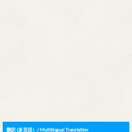
翻訳 (多言語）/ Multilingual Translation