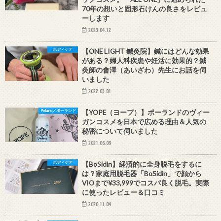
70年の想いと固形石けんの良さをレビュ
ーします
2023.04.12
ボディケア
【ONE LIGHT 鍼灸院】鍼にはどんな効果
がある？婦人科疾患や妊活に効果的？鍼
灸師の會澤（あいざわ）先生にお話を伺
いました
2022.03.01
Poland／ポーランド
【YOPE（ヨープ）】ポーランドのヴィー
ガンコスメを日本で広める理由＆人気の
秘密について伺いました
2021.06.09
ボディケア
【BoSidin】経済的に全身脱毛をするに
は？家庭用脱毛器「BoSidin」で顔から
VIOまで¥33,999でコスパ良く脱毛。実際
に使ったレビュー＆口コミ
2020.11.04