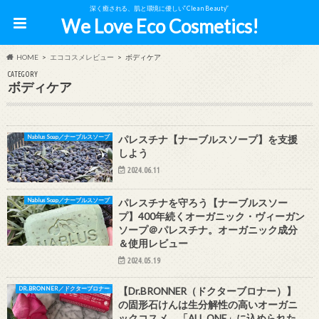
深く癒される、肌と環境に優しい”Clean Beauty”
We Love Eco Cosmetics!
HOME
エココスメレビュー
ボディケア
CATEGORY
ボディケア
Nablus Soap／ナーブルスソープ
パレスチナ【ナーブルスソープ】を支援
しよう
2024.06.11
Nablus Soap／ナーブルスソープ
パレスチナを守ろう【ナーブルスソー
プ】400年続くオーガニック・ヴィーガン
ソープ＠パレスチナ。オーガニック成分
＆使用レビュー
2024.05.19
DR.BRONNER／ドクターブロナー
【Dr.BRONNER（ドクターブロナー）】
の固形石けんは生分解性の高いオーガニ
ックコスメ。「ALL ONE」に込められた