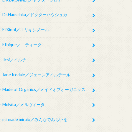
Dr.Hauschka／ドクターハウシュカ
EliXinol／エリキシノール
Ethique／エティーク
Ilcsi／イルチ
Jane Iredale／ジェーンアイルデール
Made of Organics／メイドオブオーガニクス
Melvita／メルヴィータ
minnade miraio／みんなでみらいを