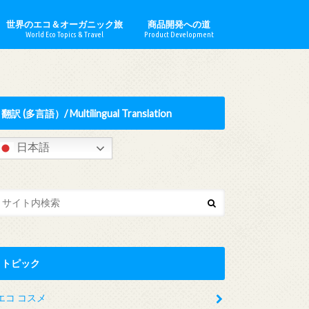
世界のエコ＆オーガニック旅
商品開発への道
World Eco Topics & Travel
Product Development
ロナー
ウシュカ
イルデール
ドオブオー
でみらいを
ソープ
ッセ
ナチュロ
lia／オーストラリア
d／イギリス
／フランス
y／ドイツ
y／ハンガリー
イタリア
日本
o／モロッコ
ne／パレスチナ
／ポーランド
メリカ合衆国
ハーブ農園 ＆ 観光農園
エコ活動 & ESG投資
世界のオーガニック情報
エコ／オーガニックビジネス取材
心の浄化
翻訳 (多言語）/ Multilingual Translation
日本語
トピック
エコ コスメ