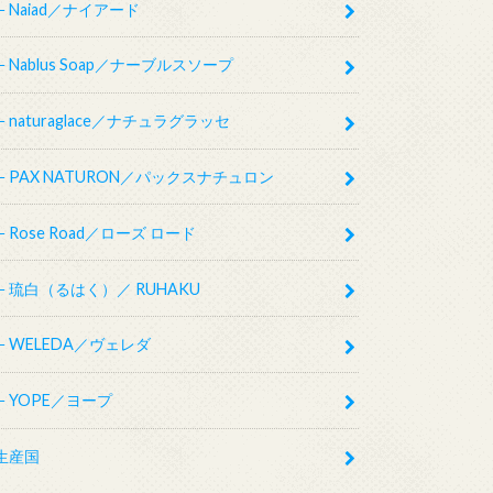
Naiad／ナイアード
Nablus Soap／ナーブルスソープ
naturaglace／ナチュラグラッセ
PAX NATURON／パックスナチュロン
Rose Road／ローズ ロード
琉白（るはく）／ RUHAKU
WELEDA／ヴェレダ
YOPE／ヨープ
生産国