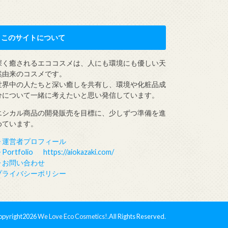
このサイトについて
深く癒されるエココスメは、人にも環境にも優しい天
然由来のコスメです。
世界中の人たちと深い癒しを共有し、環境や化粧品成
分について一緒に考えたいと思い発信しています。
エシカル商品の開発販売を目標に、少しずつ準備を進
めています。
▶︎運営者プロフィール
︎Portfolio https://aiokazaki.com/
▶︎お問い合わせ
プライバシーポリシー
pyright2026
We Love Eco Cosmetics!
.All Rights Reserved.