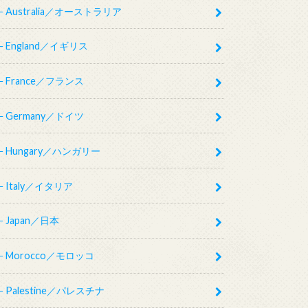
Australia／オーストラリア
England／イギリス
France／フランス
Germany／ドイツ
Hungary／ハンガリー
Italy／イタリア
Japan／日本
Morocco／モロッコ
Palestine／パレスチナ