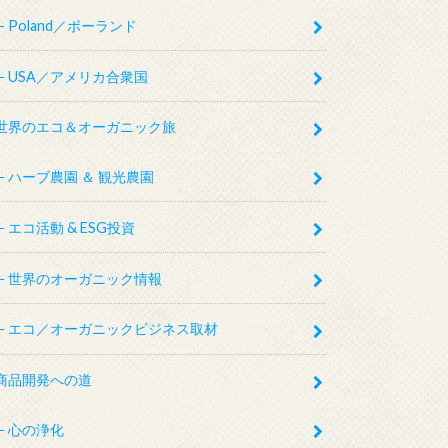
Poland／ポーランド
USA／アメリカ合衆国
世界のエコ＆オーガニック旅
ハーブ農園 ＆ 観光農園
エコ活動 & ESG投資
世界のオーガニック情報
エコ／オーガニックビジネス取材
商品開発への道
心の浄化