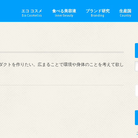
エコ コスメ
食べる美容液
ブランド研究
生産国
Eco Cosmetics
Inner beauty
Branding
Country
手作りコスメ
スキンケア
ボディケア
日焼け止め
ベースメイク
ポイントメイク
ミニマルメイク
セクシャルケア
生理用品
Akin／エイキン
amritara／アムリターラ
ARGITAL／アルジタル
ARTE／アルテ
Ay／アイ
babu baute／バブーボーテ
DR.BRONNER／ドクターブ
Dr.Hauschka／ドクターハ
EliXinol／エリキシノール
Ethique／エティーク
Ilcsi／イルチ
Jane Iredale／ジェーンア
Made of Organics／メイ
Melvita／メルヴィータ
minnade miraio／みんな
Naiad／ナイアード
Nablus Soap／ナーブルス
naturaglace／ナチュラグラ
PAX NATURON／パックス
Rose Road／ローズ ロード
琉白（るはく）／ RUHAKU
WELEDA／ヴェレダ
YOPE／ヨープ
Austra
Englan
France
German
Hungar
Italy／
Japan／
Morocc
Palesti
Poland
USA／ア
ガニクス
ン
ダクトを作りたい。広まることで環境や身体のことを考えて欲し