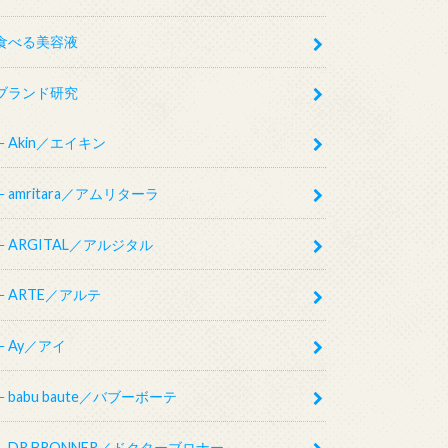
食べる美容液
ブランド研究
Akin／エイキン
amritara／アムリターラ
ARGITAL／アルジタル
ARTE／アルテ
Ay／アイ
babu baute／バブーボーテ
DR.BRONNER／ドクターブロナー