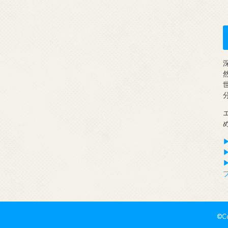
▶
©Co