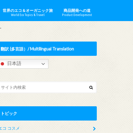
世界のエコ＆オーガニック旅
商品開発への道
World Eco Topics & Travel
Product Development
ロナー
ウシュカ
イルデール
ドオブオー
でみらいを
ソープ
ッセ
ナチュロ
lia／オーストラリア
d／イギリス
／フランス
y／ドイツ
y／ハンガリー
イタリア
日本
o／モロッコ
ne／パレスチナ
／ポーランド
メリカ合衆国
ハーブ農園 ＆ 観光農園
エコ活動 & ESG投資
世界のオーガニック情報
エコ／オーガニックビジネス取材
心の浄化
ー
翻訳 (多言語）/ Multilingual Translation
日本語
トピック
エコ コスメ