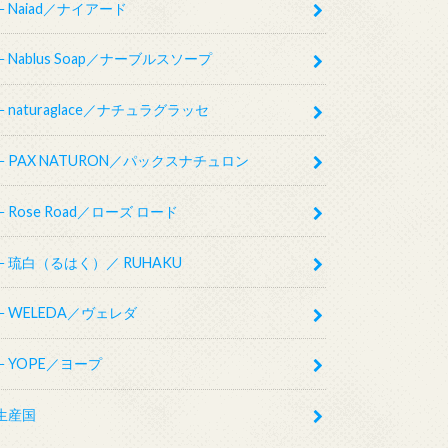
Naiad／ナイアード
Nablus Soap／ナーブルスソープ
naturaglace／ナチュラグラッセ
PAX NATURON／パックスナチュロン
Rose Road／ローズ ロード
琉白（るはく）／ RUHAKU
WELEDA／ヴェレダ
YOPE／ヨープ
生産国