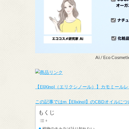
Ai / Eco Cosmet
【EliXinol（エリクシノール）】カモミールレモ
この記事ではm【Elixinol】のCBDオイル
もくじ
植物のチカラは計り知れない