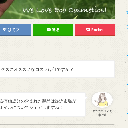
はてブ
送る
Pocket
ックスにオススメなコスメは何ですか？
れる有効成分の含まれた製品は最近市場が
Dオイルについてシェアしますね！
エココスメ研究
家 / 愛