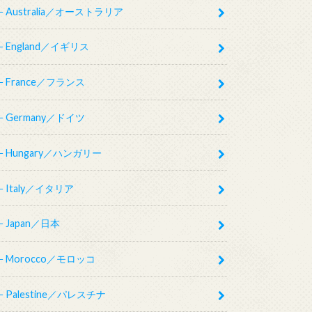
Australia／オーストラリア
England／イギリス
France／フランス
Germany／ドイツ
Hungary／ハンガリー
Italy／イタリア
Japan／日本
Morocco／モロッコ
Palestine／パレスチナ