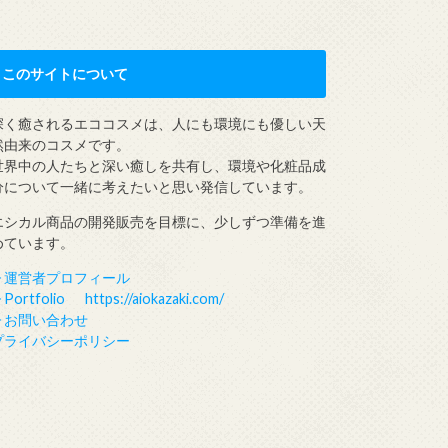
このサイトについて
深く癒されるエココスメは、人にも環境にも優しい天
然由来のコスメです。
世界中の人たちと深い癒しを共有し、環境や化粧品成
分について一緒に考えたいと思い発信しています。
エシカル商品の開発販売を目標に、少しずつ準備を進
めています。
▶︎運営者プロフィール
︎Portfolio https://aiokazaki.com/
▶︎お問い合わせ
プライバシーポリシー