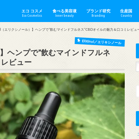
エコ コスメ
食べる美容液
ブランド研究
生産国
Eco Cosmetics
Inner beauty
Branding
Country
手作りコスメ
スキンケア
ボディケア
日焼け止め
ベースメイク
ポイントメイク
ミニマルメイク
セクシャルケア
生理用品
Akin／エイキン
amritara／アムリターラ
ARGITAL／アルジタル
ARTE／アルテ
Ay／アイ
babu baute／バブーボーテ
DR.BRONNER／ドクターブ
Dr.Hauschka／ドクターハ
EliXinol／エリキシノール
Ethique／エティーク
Ilcsi／イルチ
Jane Iredale／ジェーンア
Made of Organics／メイ
Melvita／メルヴィータ
minnade miraio／みんな
Naiad／ナイアード
Nablus Soap／ナーブルス
naturaglace／ナチュラグラ
PAX NATURON／パックス
Rose Road／ローズ ロード
琉白（るはく）／ RUHAKU
WELEDA／ヴェレダ
YOPE／ヨープ
Austra
Englan
France
German
Hungar
Italy／
Japan／
Morocc
Palesti
Poland
USA／ア
xinol（エリクシノール）】ヘンプで”飲むマインドフルネス”CBDオイルの魅力＆口コミレビュ
ガニクス
ン
EliXinol／エリキシノール
ール）】ヘンプで”飲むマインドフルネ
ミレビュー