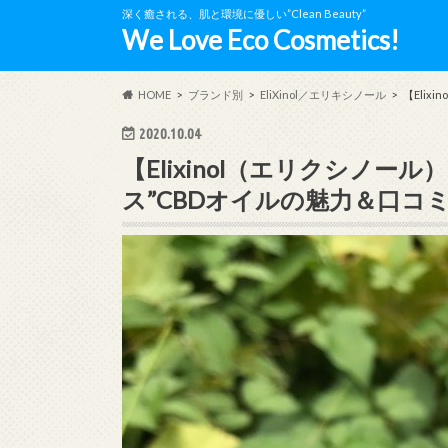
深く癒される、肌と環境に優しい”Clean Beauty”
We Love Eco Cosmetics!
HOME
ブランド別
EliXinol／エリキシノール
【Eli
2020.10.04
【Elixinol（エリクシノ
ス”CBDオイルの魅力＆口コ