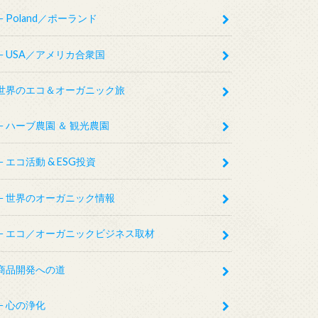
Poland／ポーランド
USA／アメリカ合衆国
世界のエコ＆オーガニック旅
ハーブ農園 ＆ 観光農園
エコ活動 & ESG投資
世界のオーガニック情報
エコ／オーガニックビジネス取材
商品開発への道
心の浄化