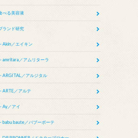
食べる美容液
ブランド研究
Akin／エイキン
amritara／アムリターラ
ARGITAL／アルジタル
ARTE／アルテ
Ay／アイ
babu baute／バブーボーテ
DR.BRONNER／ドクターブロナー