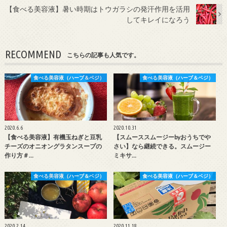
【食べる美容液】暑い時期はトウガラシの発汗作用を活用
してキレイになろう
RECOMMEND
こちらの記事も人気です。
食べる美容液（ハーブ＆ベジ）
食べる美容液（ハーブ＆ベジ）
2020.6.6
2020.10.31
【食べる美容液】有機玉ねぎと豆乳
【スムーススムージーbyおうちでや
チーズのオニオングラタンスープの
さい】なら継続できる。スムージー
作り方＃…
ミキサ…
食べる美容液（ハーブ＆ベジ）
食べる美容液（ハーブ＆ベジ）
2020.2.14
2020.11.18