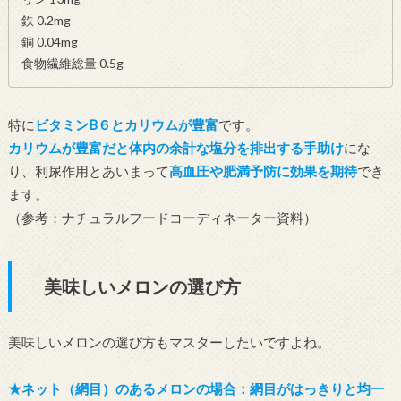
鉄 0.2mg
銅 0.04mg
食物繊維総量 0.5g
特に
ビタミンB６とカリウムが豊富
です。
カリウムが豊富だと体内の余計な塩分を排出する手助け
にな
り、利尿作用とあいまって
高血圧や肥満予防に効果を期待
でき
ます。
（参考：ナチュラルフードコーディネーター資料）
美味しいメロンの選び方
美味しいメロンの選び方もマスターしたいですよね。
★ネット（網目）のあるメロンの場合：網目がはっきりと均一