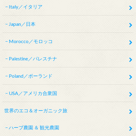
Italy／イタリア
Japan／日本
Morocco／モロッコ
Palestine／パレスチナ
Poland／ポーランド
USA／アメリカ合衆国
世界のエコ＆オーガニック旅
ハーブ農園 ＆ 観光農園