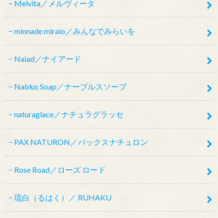
Melvita／メルヴィータ
minnade miraio／みんなでみらいを
Naiad／ナイアード
Nablus Soap／ナーブルスソープ
naturaglace／ナチュラグラッセ
PAX NATURON／パックスナチュロン
Rose Road／ローズ ロード
琉白（るはく）／ RUHAKU