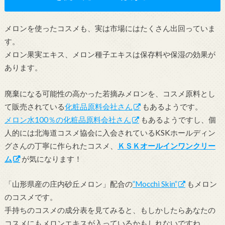
メロンを使ったコスメも、実は市場にはたくさん出回っていま
す。
メロン果実エキス、メロン種子エキスは保存料や保湿の効果が
あります。
廃棄になる可能性の高かった若摘みメロンを、コスメ原料とし
て販売されている
化粧品原料会社さん
もあるようです。
メロン水100％の化粧品原料会社さん
もあるようですし、個
人的には北海道コスメ協会に入会されているKSKホールディン
グさんの丁寧に作られたコスメ、
ＫＳＫオールインワンクリー
ム
が気になります！
「山形県産の庄内砂丘メロン」配合の
”Mocchi Skin”
もメロン
のコスメです。
手持ちのコスメの成分表を見てみると、もしかしたらあなたの
コスメにもメロンエキスが入っているかもしれないですね。