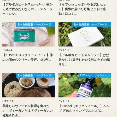
【アルポカヒートスムージー】朝か
【らでぃっしゅぼーや お試しセッ
ら庭で飲みたくなるホットスムージ
ト】実際に届いた野菜セットに感
ー（レシ…
動！口コミ…
食べる美容液（ハーブ＆ベジ）
食べる美容液（ハーブ＆ベジ）
2020.4.4
2020.2.10
【KUSMI TEA（クスミティー）】体
【アルポカ ヒートスムージー】は効
の内側からクリーン美容。150年…
果なし？!温活したい女性のための温
活サ…
食べる美容液（ハーブ＆ベジ）
EliXinol／エリキシノール
2019.12.18
2020.10.4
美味しいヴィーガン料理を食べた
【Elixinol（エリクシノール）】ヘン
い！ヴィーガンとは？ヴィーガンの
プで”飲むマインドフルネス”C…
種類＆ロタ…