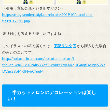
（引用：宣伝会議デジタルマガジン）
https://mag.sendenkaigi.com/brain/201910/stand-the-
flag/017195.php
盛り付けを考えるの楽しいですよね！
このイラストの箱で届くのは、
下記リンク
から購入した場合
のみとのことです。
http://hokota-brand.com/hokotanohokori/?
fbclid=IwAR1xuGraKvYYefTIxVkrY0xKaKqUGAvgDoinpl9Wz
DVzg28oMKlNy6CfuqM
半カットメロンのデコレーションは楽し
い！