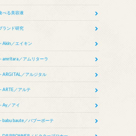
食べる美容液
ブランド研究
Akin／エイキン
amritara／アムリターラ
ARGITAL／アルジタル
ARTE／アルテ
Ay／アイ
babu baute／バブーボーテ
DR.BRONNER／ドクターブロナー