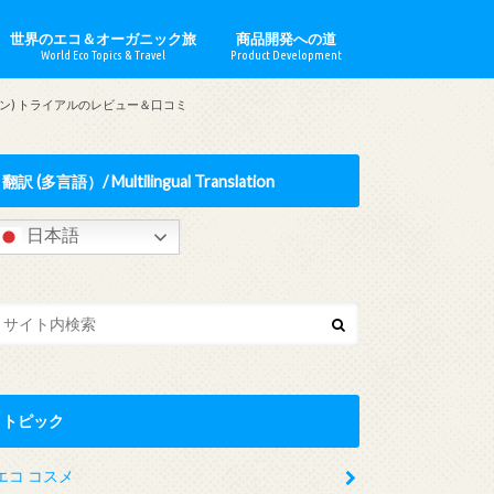
世界のエコ＆オーガニック旅
商品開発への道
World Eco Topics & Travel
Product Development
ロナー
ウシュカ
イルデール
ドオブオー
でみらいを
ソープ
ッセ
ナチュロ
lia／オーストラリア
d／イギリス
／フランス
y／ドイツ
y／ハンガリー
イタリア
日本
o／モロッコ
ne／パレスチナ
／ポーランド
メリカ合衆国
ハーブ農園 ＆ 観光農園
エコ活動 & ESG投資
世界のオーガニック情報
エコ／オーガニックビジネス取材
心の浄化
キン) トライアルのレビュー＆口コミ
翻訳 (多言語）/ Multilingual Translation
日本語
トピック
エコ コスメ