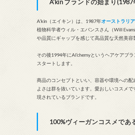
A’kin ブランドの始まり(198
A’kin（エイキン）は、1987年
オーストラリア
植物科学者ウィル・エバンスさん（Will E
や品質にギャップを感じて高品質な天然美容
その後1994年にAl’chemyというヘアケアブ
スタートします。
商品のコンセプトといい、容器や環境への配
よさは群を抜いています。愛おしいコスメで
現されているブランドです。
100%ヴィーガンコスメであ