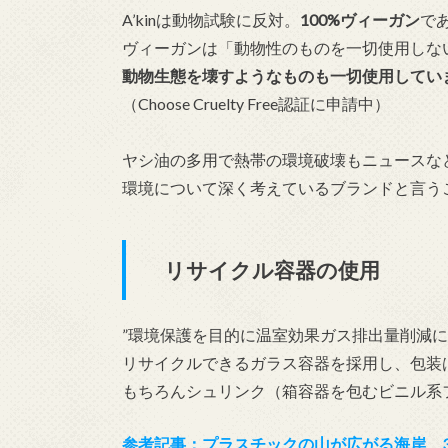
A’kinは動物試験に反対。
100%ヴィーガン
で
ヴィーガンは「動物性のものを一切使用しな
動物生態を壊すようなものも一切使用してい
（Choose Cruelty Free認証に申請中）
ヤシ油の多用で熱帯の環境破壊もニュースな
環境について深く考えているブランドと言う
リサイクル容器の使用
”環境保護を目的に温室効果ガス排出量削減に
リサイクルできるガラス容器を採用し、包装
もちろんシュリンク（箱容器を包むビニル系
参考記事：プラスチックの山が広がる海岸、3