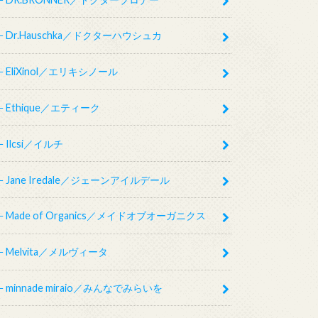
Dr.Hauschka／ドクターハウシュカ
EliXinol／エリキシノール
Ethique／エティーク
Ilcsi／イルチ
Jane Iredale／ジェーンアイルデール
Made of Organics／メイドオブオーガニクス
Melvita／メルヴィータ
minnade miraio／みんなでみらいを