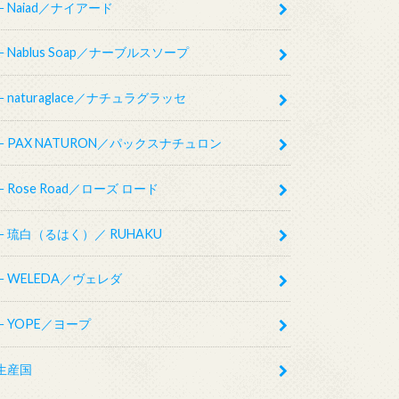
Naiad／ナイアード
Nablus Soap／ナーブルスソープ
naturaglace／ナチュラグラッセ
PAX NATURON／パックスナチュロン
Rose Road／ローズ ロード
琉白（るはく）／ RUHAKU
WELEDA／ヴェレダ
YOPE／ヨープ
生産国