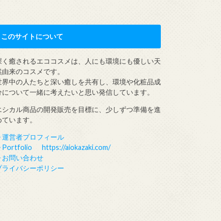
このサイトについて
深く癒されるエココスメは、人にも環境にも優しい天
然由来のコスメです。
世界中の人たちと深い癒しを共有し、環境や化粧品成
分について一緒に考えたいと思い発信しています。
エシカル商品の開発販売を目標に、少しずつ準備を進
めています。
▶︎運営者プロフィール
︎Portfolio https://aiokazaki.com/
▶︎お問い合わせ
プライバシーポリシー