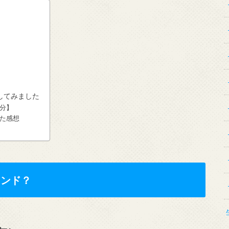
してみました
成分】
した感想
ランド？