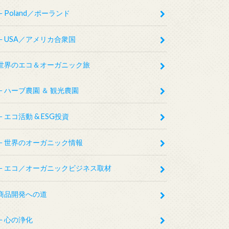
Poland／ポーランド
USA／アメリカ合衆国
世界のエコ＆オーガニック旅
ハーブ農園 ＆ 観光農園
エコ活動 & ESG投資
世界のオーガニック情報
エコ／オーガニックビジネス取材
商品開発への道
心の浄化