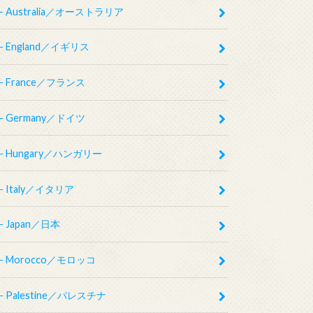
Australia／オーストラリア
England／イギリス
France／フランス
Germany／ドイツ
Hungary／ハンガリー
Italy／イタリア
Japan／日本
Morocco／モロッコ
Palestine／パレスチナ