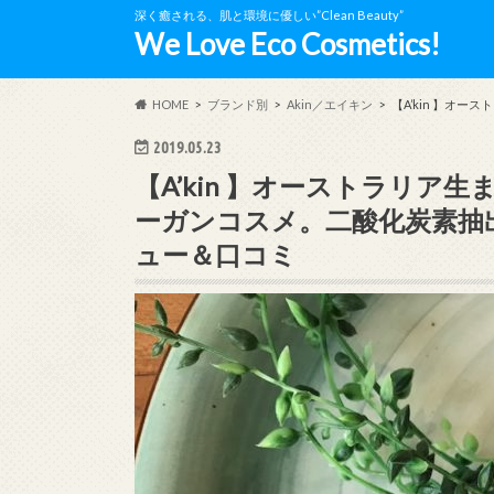
深く癒される、肌と環境に優しい”Clean Beauty”
We Love Eco Cosmetics!
HOME
ブランド別
Akin／エイキン
【A’kin 】オ
2019.05.23
【A’kin 】オーストラリ
ーガンコスメ。二酸化炭素抽出A
ュー＆口コミ