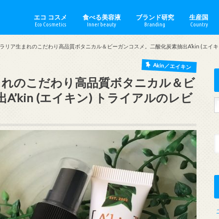
エコ コスメ
食べる美容液
ブランド研究
生産国
Eco Cosmetics
Inner beauty
Branding
Country
手作りコスメ
スキンケア
ボディケア
日焼け止め
ベースメイク
ポイントメイク
ミニマルメイク
セクシャルケア
生理用品
Akin／エイキン
amritara／アムリターラ
ARGITAL／アルジタル
ARTE／アルテ
Ay／アイ
babu baute／バブーボーテ
DR.BRONNER／ドクターブ
Dr.Hauschka／ドクターハ
EliXinol／エリキシノール
Ethique／エティーク
Ilcsi／イルチ
Jane Iredale／ジェーンア
Made of Organics／メイ
Melvita／メルヴィータ
minnade miraio／みんな
Naiad／ナイアード
Nablus Soap／ナーブルス
naturaglace／ナチュラグラ
PAX NATURON／パックス
Rose Road／ローズ ロード
琉白（るはく）／ RUHAKU
WELEDA／ヴェレダ
YOPE／ヨープ
Austra
Englan
France
German
Hungar
Italy／
Japan／
Morocc
Palesti
Poland
USA／ア
ーストラリア生まれのこだわり高品質ボタニカル＆ビーガンコスメ。二酸化炭素抽出A’kin (エイ
ガニクス
ン
Akin／エイキン
ア生まれのこだわり高品質ボタニカル＆ビ
’kin (エイキン) トライアルのレビ