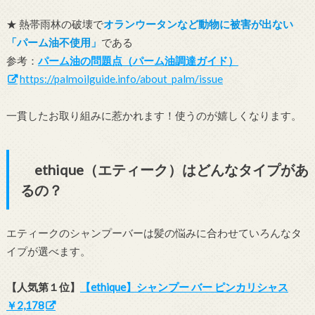
★ 熱帯雨林の破壊で
オランウータンなど動物に被害が出ない
「パーム油不使用」
である
参考：
パーム油の問題点（パーム油調達ガイド）
https://palmoilguide.info/about_palm/issue
一貫したお取り組みに惹かれます！使うのが嬉しくなります。
ethique（エティーク）はどんなタイプがあ
るの？
エティークのシャンプーバーは髪の悩みに合わせていろんなタ
イプが選べます。
【人気第１位】
【ethique】シャンプー バー ピンカリシャス
￥2,178