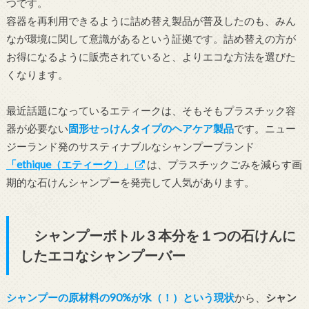
つです。
容器を再利用できるように詰め替え製品が普及したのも、みん
なが環境に関して意識があるという証拠です。詰め替えの方が
お得になるように販売されていると、よりエコな方法を選びた
くなります。
最近話題になっているエティークは、そもそもプラスチック容
器が必要ない
固形せっけんタイプのヘアケア製品
です。ニュー
ジーランド発のサスティナブルなシャンプーブランド
「ethique（エティーク）」
は、プラスチックごみを減らす画
期的な石けんシャンプーを発売して人気があります。
シャンプーボトル３本分を１つの石けんに
したエコなシャンプーバー
シャンプーの原材料の90%が水（！）という現状
から、
シャン