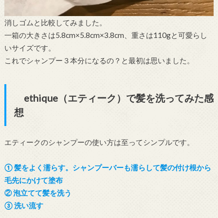
消しゴムと比較してみました。
一箱の大きさは5.8cm×5.8cm×3.8cm、重さは110gと可愛らし
いサイズです。
これでシャンプー３本分になるの？と最初は思いました。
ethique（エティーク）で髪を洗ってみた感
想
エティークのシャンプーの使い方は至ってシンプルです。
① 髪をよく濡らす。シャンプーバーも濡らして髪の付け根から
毛先にかけて塗布
② 泡立てて髪を洗う
③ 洗い流す