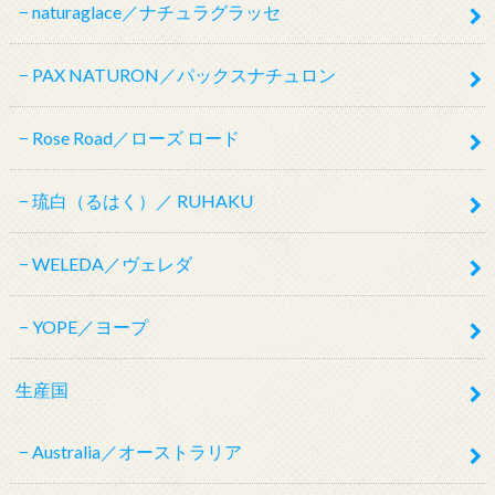
naturaglace／ナチュラグラッセ
PAX NATURON／パックスナチュロン
Rose Road／ローズ ロード
琉白（るはく）／ RUHAKU
WELEDA／ヴェレダ
YOPE／ヨープ
生産国
Australia／オーストラリア