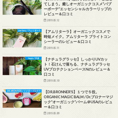
てしまう。癒しオーガニックコスメ”バブ
ーボーテ”エッセンシャルカラーリップの
レビュー＆口コミ
2019.05.12
amritara／アムリターラ
【アムリターラ】オーガニックコスメで
時短メイク。アムリターラ ブライトコン
シーラーのレビュー＆口コミ
2019.05.11
Japan／日本
【ナチュラグラッセ】しっかりUVカッ
ト！石けんで落ちる、ナチュラグラッセ
UVプロテクションベースNのレビュー＆
口コミ
2019.05.10
DR.BRONNER／ドクターブロナー
【DR.BRONNER’S】１つで５役。
ORGANIC MAGIC BALM / Dr.ブロナーマジ
ック”オーガニック”バーム＠USAのレビュ
ー＆口コミ
2019.05.09