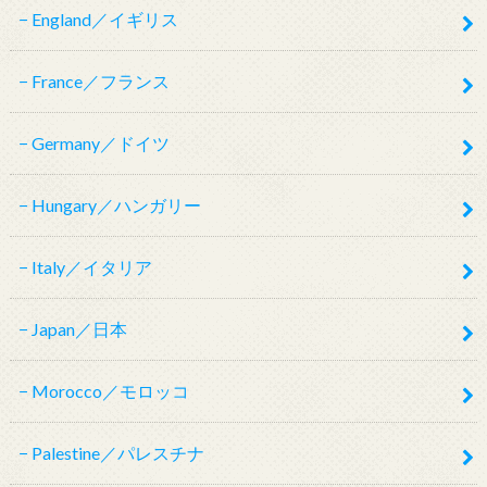
England／イギリス
France／フランス
Germany／ドイツ
Hungary／ハンガリー
Italy／イタリア
Japan／日本
Morocco／モロッコ
Palestine／パレスチナ