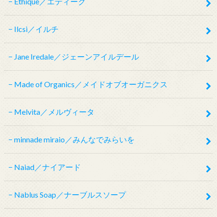
Ethique／エティーク
Ilcsi／イルチ
Jane Iredale／ジェーンアイルデール
Made of Organics／メイドオブオーガニクス
Melvita／メルヴィータ
minnade miraio／みんなでみらいを
Naiad／ナイアード
Nablus Soap／ナーブルスソープ