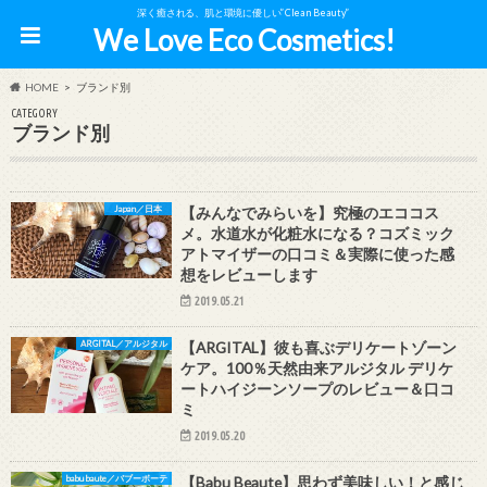
深く癒される、肌と環境に優しい”Clean Beauty”
We Love Eco Cosmetics!
HOME
ブランド別
CATEGORY
ブランド別
Japan／日本
【みんなでみらいを】究極のエココス
メ。水道水が化粧水になる？コズミック
アトマイザーの口コミ＆実際に使った感
想をレビューします
2019.05.21
ARGITAL／アルジタル
【ARGITAL】彼も喜ぶデリケートゾーン
ケア。100％天然由来アルジタル デリケ
ートハイジーンソープのレビュー＆口コ
ミ
2019.05.20
babu baute／バブーボーテ
【Babu Beaute】思わず美味しい！と感じ