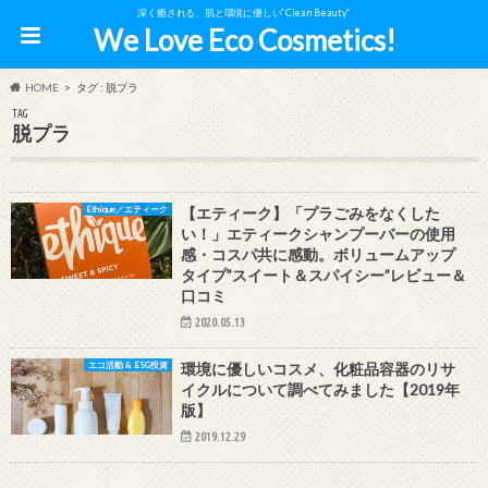
深く癒される、肌と環境に優しい”Clean Beauty”
We Love Eco Cosmetics!
HOME
タグ : 脱プラ
TAG
脱プラ
Ethique／エティーク
【エティーク】「プラごみをなくした
い！」エティークシャンプーバーの使用
感・コスパ共に感動。ボリュームアップ
タイプ”スイート＆スパイシー”レビュー＆
口コミ
2020.05.13
エコ活動 & ESG投資
環境に優しいコスメ、化粧品容器のリサ
イクルについて調べてみました【2019年
版】
2019.12.29