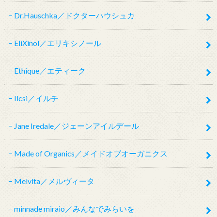
Dr.Hauschka／ドクターハウシュカ
EliXinol／エリキシノール
Ethique／エティーク
Ilcsi／イルチ
Jane Iredale／ジェーンアイルデール
Made of Organics／メイドオブオーガニクス
Melvita／メルヴィータ
minnade miraio／みんなでみらいを